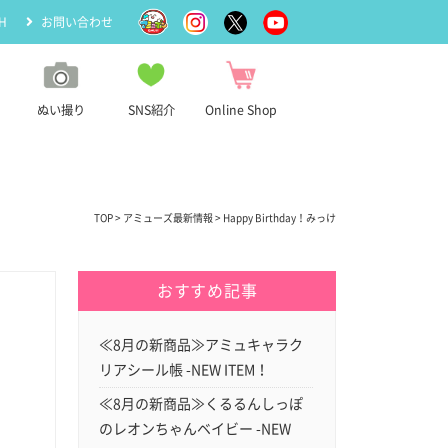
H
お問い合わせ
ぬい撮り
SNS紹介
Online Shop
TOP
>
アミューズ最新情報
> Happy Birthday！みっけ
おすすめ記事
≪8月の新商品≫アミュキャラク
リアシール帳 -NEW ITEM！
≪8月の新商品≫くるるんしっぽ
のレオンちゃんベイビー -NEW