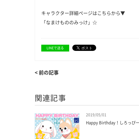
キャラクター詳細ページはこちらから▼
「
なまけもののみっけ
」☆
LINEで送る
< 前の記事
関連記事
2019/05/01
Happy Birthday！しろ