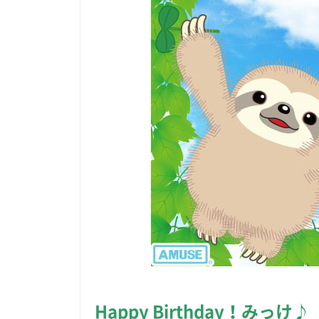
Happy Birthday！みっけ♪