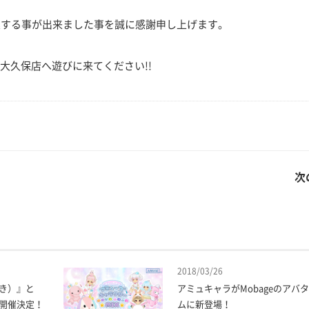
業する事が出来ました事を誠に感謝申し上げます。
大久保店へ遊びに来てください!!
次
2018/03/26
き）』と
アミュキャラがMobageのアバ
開催決定！
ムに新登場！