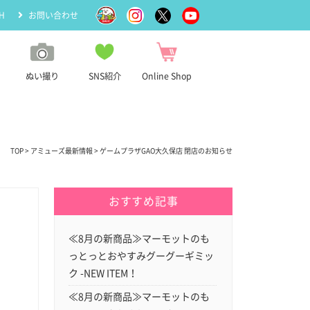
H
お問い合わせ
ぬい撮り
SNS紹介
Online Shop
TOP
>
アミューズ最新情報
> ゲームプラザGAO大久保店 閉店のお知らせ
おすすめ記事
≪8月の新商品≫マーモットのも
っとっとおやすみグーグーギミッ
ク -NEW ITEM！
≪8月の新商品≫マーモットのも