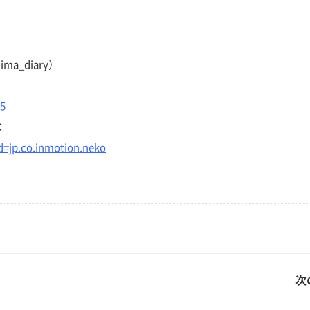
ima_diary）
85
：
id=jp.co.inmotion.neko
次