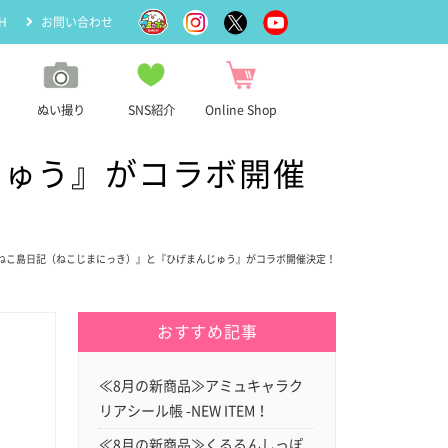
H
お問い合わせ
ぬい撮り
SNS紹介
Online Shop
じゅう』がコラボ開催
『ねこ島日記（ねこじまにっき）』と『ひげまんじゅう』がコラボ開催決定！
おすすめ記事
≪8月の新商品≫アミュキャラク
リアシール帳 -NEW ITEM！
≪8月の新商品≫くるるんしっぽ