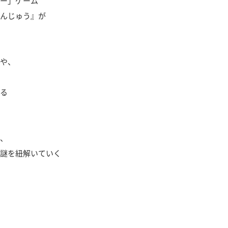
ー」ゲーム
んじゅう』が
や、
る
、
謎を紐解いていく