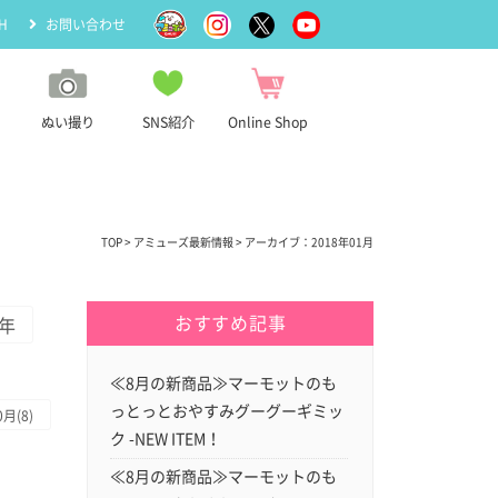
H
お問い合わせ
ぬい撮り
SNS紹介
Online Shop
TOP
>
アミューズ最新情報
> アーカイブ：2018年01月
おすすめ記事
5年
≪8月の新商品≫マーモットのも
っとっとおやすみグーグーギミッ
0月(8)
ク -NEW ITEM！
≪8月の新商品≫マーモットのも