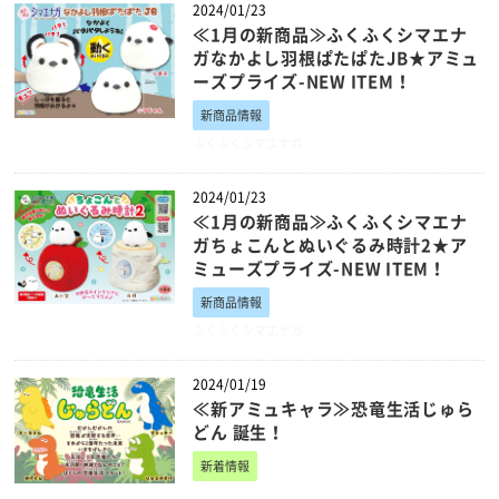
2024/01/23
≪1月の新商品≫ふくふくシマエナ
ガなかよし羽根ぱたぱたJB★アミュ
ーズプライズ-NEW ITEM！
新商品情報
ふくふくシマエナガ
2024/01/23
≪1月の新商品≫ふくふくシマエナ
ガちょこんとぬいぐるみ時計2★ア
ミューズプライズ-NEW ITEM！
新商品情報
ふくふくシマエナガ
2024/01/19
≪新アミュキャラ≫恐竜生活じゅら
どん 誕生！
新着情報