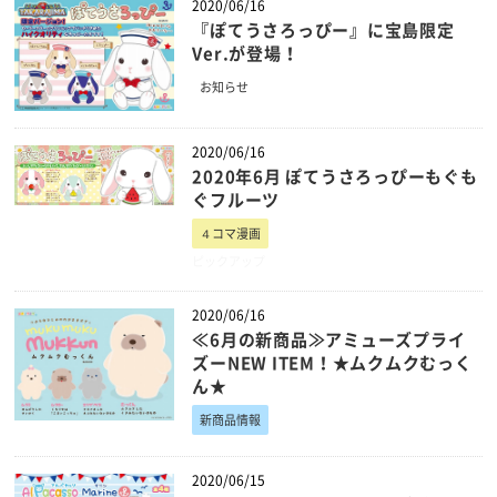
2020/06/16
『ぽてうさろっぴー』に宝島限定
Ver.が登場！
お知らせ
2020/06/16
2020年6月 ぽてうさろっぴーもぐも
ぐフルーツ
４コマ漫画
ピックアップ
2020/06/16
≪6月の新商品≫アミューズプライ
ズーNEW ITEM！★ムクムクむっく
ん★
新商品情報
2020/06/15