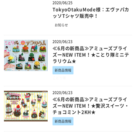
2020/06/25
TokyoOtakuMode様：エヴァパカ
ッソTシャツ販売中！
お知らせ
2020/06/23
≪6月の新商品≫アミューズプライ
ズーNEW ITEM！★ことり隊ミニテ
ラリウム★
新商品情報
ことり隊
2020/06/23
≪6月の新商品≫アミューズプライ
ズーNEW ITEM！★贅沢スイーツ・
チョコミント2KH★
新商品情報